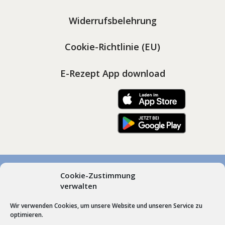
Widerrufsbelehrung
Cookie-Richtlinie (EU)
E-Rezept App download
Cookie-Zustimmung
© Marienapotheken Heimenkirch und Scheidegg, Dr.
verwalten
Gudrun Roos | Hummel’sche Apotheke Weiler |
Wir verwenden Cookies, um unsere Website und unseren Service zu
Webdesign by
Schrift + Bild GmbH
Lindenberg im
optimieren.
Allgäu