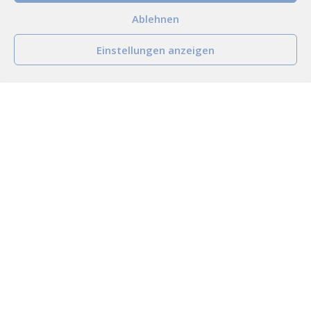
Ablehnen
Einstellungen anzeigen
AGB
Impressum
Datenschutz
Vertrag widerrufen
Widerrufsbelehrung
Cookie-Richtlinie (EU)
E-Rezept App download