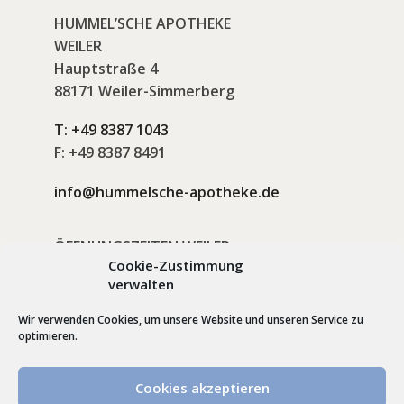
HUMMEL’SCHE APOTHEKE
WEILER
Hauptstraße 4
88171 Weiler-Simmerberg
T:
+49 8387 1043
F:
+49 8387 8491
info@hummelsche-apotheke.de
ÖFFNUNGSZEITEN WEILER
Cookie-Zustimmung
Montag - Donnerstag:
verwalten
08:30–12:30 & 14:00 - 18:30
Freitag
Wir verwenden Cookies, um unsere Website und unseren Service zu
08:30–12:30 & 14:00 - 18:00
optimieren.
Samstag:
Cookies akzeptieren
08:30–12:30