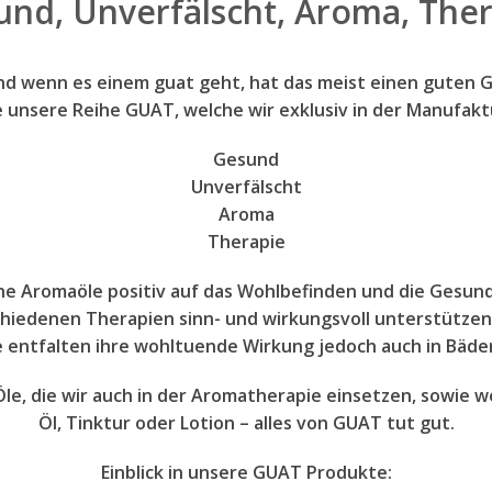
und,
U
nverfälscht,
A
roma,
T
her
Und wenn es einem guat geht, hat das meist einen guten 
e unsere Reihe GUAT, welche wir exklusiv in der Manufakt
G
esund
U
nverfälscht
A
roma
T
herapie
che Aromaöle positiv auf das Wohlbefinden und die Gesun
chiedenen Therapien sinn- und wirkungsvoll unterstützen
 entfalten ihre wohltuende Wirkung jedoch auch in Bäde
le, die wir auch in der Aromatherapie einsetzen, sowie we
Öl, Tinktur oder Lotion – alles von GUAT tut gut.
Einblick in unsere GUAT Produkte: