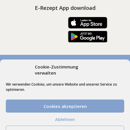
E-Rezept App download
Cookie-Zustimmung
© Marienapotheken Heimenkirch und Scheidegg, Dr.
verwalten
Gudrun Roos | Hummel’sche Apotheke Weiler |
Wir verwenden Cookies, um unsere Website und unseren Service zu
Webdesign by
Schrift + Bild GmbH
Lindenberg im
optimieren.
Allgäu
Cookies akzeptieren
VERTRAG WIDERRUFEN
Ablehnen