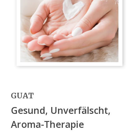
GUAT
G
esund,
U
nverfälscht,
A
roma-
T
herapie