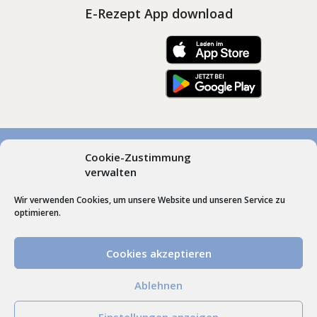
E-Rezept App download
Cookie-Zustimmung
© Marienapotheken Heimenkirch und Scheidegg, Dr.
verwalten
Gudrun Roos | Hummel’sche Apotheke Weiler |
Wir verwenden Cookies, um unsere Website und unseren Service zu
Webdesign by
Schrift + Bild GmbH
Lindenberg im
optimieren.
Allgäu
Cookies akzeptieren
VERTRAG WIDERRUFEN
Ablehnen
Einstellungen anzeigen