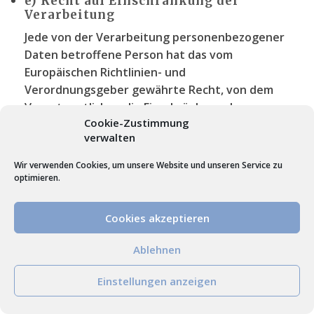
e) Recht auf Einschränkung der
Verarbeitung
Jede von der Verarbeitung personenbezogener
Daten betroffene Person hat das vom
Europäischen Richtlinien- und
Verordnungsgeber gewährte Recht, von dem
Verantwortlichen die Einschränkung der
Cookie-Zustimmung
Verarbeitung zu verlangen, wenn eine der
verwalten
folgenden Voraussetzungen gegeben ist:
Wir verwenden Cookies, um unsere Website und unseren Service zu
Die Richtigkeit der personenbezogenen
optimieren.
Daten wird von der betroffenen Person
bestritten, und zwar für eine Dauer, die es
Cookies akzeptieren
dem Verantwortlichen ermöglicht, die
Richtigkeit der personenbezogenen Daten
Ablehnen
zu überprüfen.
Die Verarbeitung ist unrechtmäßig, die
Einstellungen anzeigen
betroffene Person lehnt die Löschung der
personenbezogenen Daten ab und