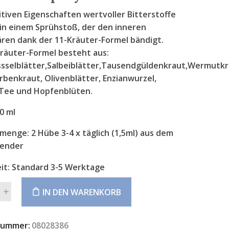
itiven Eigenschaften wertvoller Bitterstoffe
 in einem Sprühstoß, der den inneren
ren dank der 11-Kräuter-Formel bändigt.
Kräuter-Formel besteht aus:
sselblätter,Salbeiblätter,Tausendgüldenkraut,Wermutkra
rbenkraut, Olivenblätter, Enzianwurzel,
Tee und Hopfenblüten.
0 ml
menge: 2 Hübe 3-4 x täglich (1,5ml) aus dem
ender
it:
Standard 3-5 Werktage
IN DEN WARENKORB
tive:
nummer:
08028386