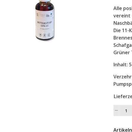
Alle pos
vereint
Naschbä
Die 11-
Brennes
Schafga
Grüner 
Inhalt:
5
Verzehr
Pumpsp
Lieferze
Alterna
Artikel