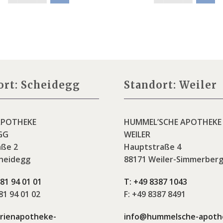
ort: Scheidegg
Standort: Weiler
APOTHEKE
HUMMEL’SCHE APOTHEKE
GG
WEILER
aße 2
Hauptstraße 4
heidegg
88171 Weiler-Simmerber
81 94 01 01
T:
+49 8387 1043
1 94 01 02
F:
+49 8387 8491
rienapotheke-
info@hummelsche-apoth