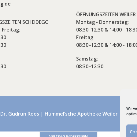
g.de
ÖFFNUNGSZEITEN WEILER
SZEITEN SCHEIDEGG
Montag - Donnerstag:
 Freitag:
08:30–12:30 & 14:00 - 18:3
:30
Freitag
:30
08:30–12:30 & 14:00 - 18:0
:
Samstag:
:30
08:30–12:30
Wir v
 Dr. Gudrun Roos | Hummel’sche Apotheke Weiler | Webd
optim
Coo
VERTRAG WIDERRUFEN