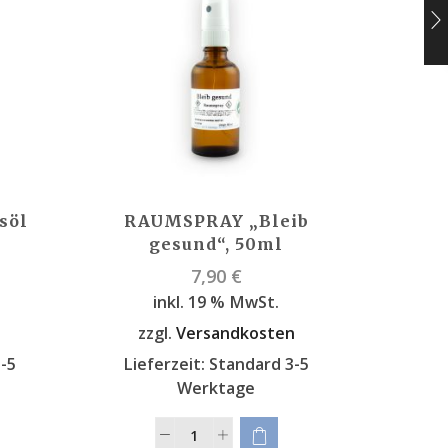
söl
RAUMSPRAY „Bleib
D
gesund“, 50ml
7,90
€
inkl. 19 % MwSt.
zz
n
zzgl.
Versandkosten
Lie
-5
Lieferzeit:
Standard 3-5
Werktage