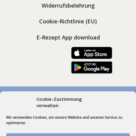
Widerrufsbelehrung
Cookie-Richtlinie (EU)
E-Rezept App download
Cookie-Zustimmung
© Marienapotheken Heimenkirch und Scheidegg, Dr.
verwalten
Gudrun Roos | Hummel’sche Apotheke Weiler |
Wir verwenden Cookies, um unsere Website und unseren Service zu
Webdesign by
Schrift + Bild GmbH
Lindenberg im
optimieren.
Allgäu