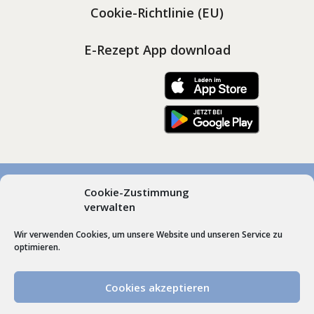
Cookie-Richtlinie (EU)
E-Rezept App download
Cookie-Zustimmung
© Marienapotheken Heimenkirch und Scheidegg, Dr.
verwalten
Gudrun Roos | Hummel’sche Apotheke Weiler |
Wir verwenden Cookies, um unsere Website und unseren Service zu
Webdesign by
Schrift + Bild GmbH
Lindenberg im
optimieren.
Allgäu
Cookies akzeptieren
VERTRAG WIDERRUFEN