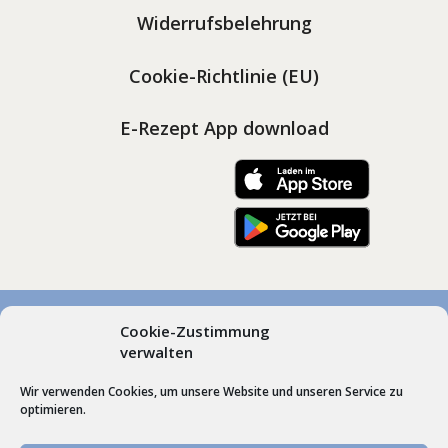
Widerrufsbelehrung
Cookie-Richtlinie (EU)
E-Rezept App download
Cookie-Zustimmung
© Marienapotheken Heimenkirch und Scheidegg, Dr.
verwalten
Gudrun Roos | Hummel’sche Apotheke Weiler |
Wir verwenden Cookies, um unsere Website und unseren Service zu
Webdesign by
Schrift + Bild GmbH
Lindenberg im
optimieren.
Allgäu