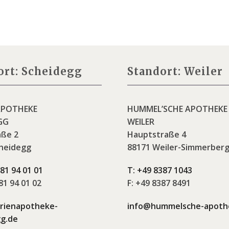
ort: Scheidegg
Standort: Weiler
APOTHEKE
HUMMEL’SCHE APOTHEKE
GG
WEILER
aße 2
Hauptstraße 4
heidegg
88171 Weiler-Simmerber
81 94 01 01
T:
+49 8387 1043
1 94 01 02
F:
+49 8387 8491
rienapotheke-
info@hummelsche-apoth
g.de