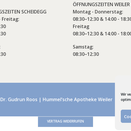
ÖFFNUNGSZEITEN WEILER
SZEITEN SCHEIDEGG
Montag - Donnerstag:
 Freitag:
08:30–12:30 & 14:00 - 18:3
:30
Freitag
:30
08:30–12:30 & 14:00 - 18:0
:
Samstag:
:30
08:30–12:30
Wir v
 Dr. Gudrun Roos | Hummel’sche Apotheke Weiler | Webd
optim
Coo
VERTRAG WIDERRUFEN