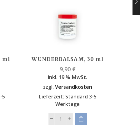
0 ml
WUNDERBALSAM, 30 ml
KAR
9,90
€
inkl. 19 % MwSt.
n
zzgl.
Versandkosten
zz
-5
Lieferzeit:
Standard 3-5
Lie
Werktage