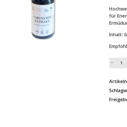
Hochwer
für Ener
Ermüdu
Inhalt:
6
Empfoh
Alterna
Artikel
Schlagw
Freigeb