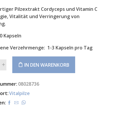
tiger Pilzextrakt Cordyceps und Vitamin C
gie, Vitalität und Verringerung von
ng.
0 Kapseln
lene Verzehrmenge:
1-3 Kapseln pro Tag
IN DEN WARENKORB
tive:
nummer:
08028736
ort:
Vitalpilze
en: