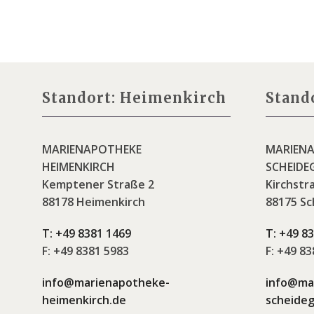
Standort: Heimenkirch
Stand
MARIENAPOTHEKE
MARIEN
HEIMENKIRCH
SCHEIDE
Kemptener Straße 2
Kirchstr
88178 Heimenkirch
88175 Sc
T:
+49 8381 1469
T:
+49 83
F:
+49 8381 5983
F:
+49 838
info@marienapotheke-
info@ma
heimenkirch.de
scheideg