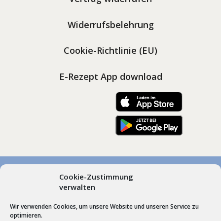
Widerrufsbelehrung
Cookie-Richtlinie (EU)
E-Rezept App download
Cookie-Zustimmung
© Marienapotheken Heimenkirch und Scheidegg, Dr.
verwalten
Gudrun Roos | Hummel’sche Apotheke Weiler |
Wir verwenden Cookies, um unsere Website und unseren Service zu
Webdesign by
Schrift + Bild GmbH
Lindenberg im
optimieren.