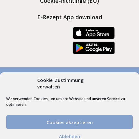
Cookie-Richtlinie (EU)
E-Rezept App download
Cookie-Zustimmung
© Marienapotheken Heimenkirch und Scheidegg, Dr.
verwalten
Gudrun Roos | Hummel’sche Apotheke Weiler |
Wir verwenden Cookies, um unsere Website und unseren Service zu
Webdesign by
Schrift + Bild GmbH
Lindenberg im
optimieren.
Allgäu
Cookies akzeptieren
VERTRAG WIDERRUFEN
Ablehnen