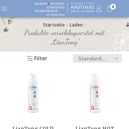
0
Startseite
Laden
Produkte verschlagwortet mit
„LianTong“
Filter
LianTong COLD,
LianTong HOT,