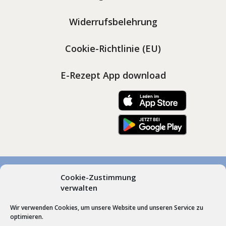
Widerrufsbelehrung
Cookie-Richtlinie (EU)
E-Rezept App download
Cookie-Zustimmung
© Marienapotheken Heimenkirch und Scheidegg, Dr.
verwalten
Gudrun Roos | Hummel’sche Apotheke Weiler |
Wir verwenden Cookies, um unsere Website und unseren Service zu
Webdesign by
Schrift + Bild GmbH
Lindenberg im
optimieren.
Allgäu