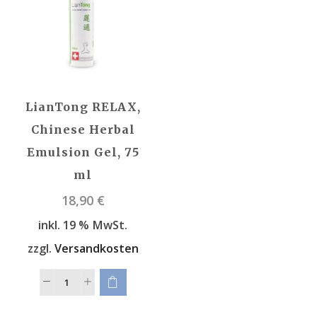
LianTong RELAX,
Chinese Herbal
Emulsion Gel, 75
ml
18,90
€
inkl. 19 % MwSt.
zzgl.
Versandkosten
Example Title
Door sit amet, consectetur adip iscing