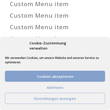
Custom Menu item
Custom Menu item
Custom Menu item
Custom Menu item
Cookie-Zustimmung
verwalten
Custom Menu item
Wir verwenden Cookies, um unsere Website und unseren Service zu
Custom Menu item
optimieren.
Custom Menu item
Cookies akzeptieren
50% OFF FOR
New collection
We are here
Ablehnen
Our new arrivals
Einstellungen anzeigen